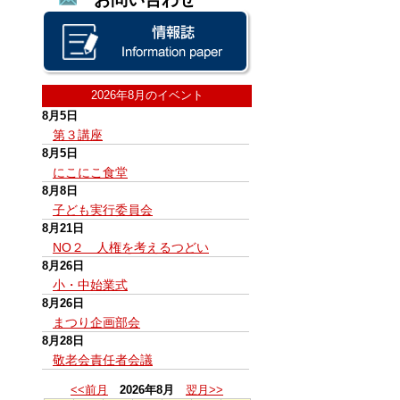
2026年8月のイベント
8月5日
第３講座
8月5日
にこにこ食堂
8月8日
子ども実行委員会
8月21日
NO２ 人権を考えるつどい
8月26日
小・中始業式
8月26日
まつり企画部会
8月28日
敬老会責任者会議
<<前月
2026年8月
翌月>>