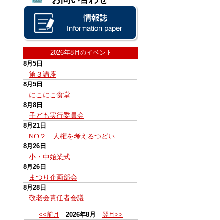
2026年8月のイベント
8月5日
第３講座
8月5日
にこにこ食堂
8月8日
子ども実行委員会
8月21日
NO２ 人権を考えるつどい
8月26日
小・中始業式
8月26日
まつり企画部会
8月28日
敬老会責任者会議
<<前月
2026年8月
翌月>>