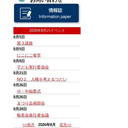
2026年8月のイベント
8月5日
第３講座
8月5日
にこにこ食堂
8月8日
子ども実行委員会
8月21日
NO２ 人権を考えるつどい
8月26日
小・中始業式
8月26日
まつり企画部会
8月28日
敬老会責任者会議
<<前月
2026年8月
翌月>>