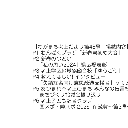
【わがまち老上だより第48号 掲載内容
P1 わんぱくプラザ「新春書初め大会」
P2 新春のつどい
「私の思い2024」県広場表彰
P3 老上学区地域協働合校「ゆうごう」
P4 教えてほしい! インタビュー
「失語症者向け意思疎通支援者」って
P5 あつまれ☆老上のまち みんなの伝言
まちづくり協議会振り返り
P6 老上子ども記者クラブ
国スポ・障スポ 2025 in 滋賀～第2弾