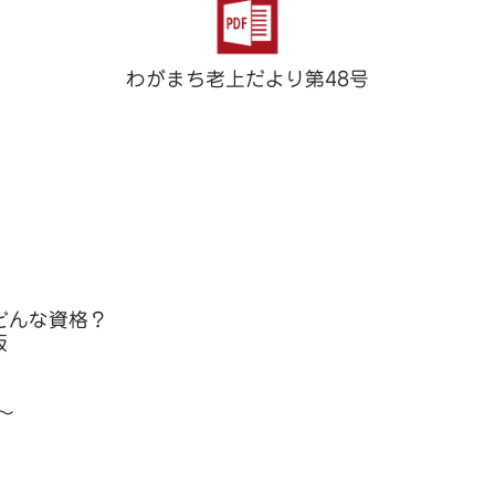
わがまち老上だより第48号
】
どんな資格？
板
～