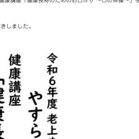
講 健康講座「健康長寿のためのお口作り ～口の体操～」
招きしました。