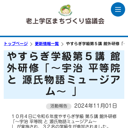
老上学区まちづくり協議会
トップページ
更新情報一覧
やすらぎ学級第５講 館外研修「～
やすらぎ学級第５講 館
外研修「～宇治 平等院
と 源氏物語ミュージア
ム～ 」
2024年11月01日
活動報告
１０月４日に令和６年度やすらぎ学級 第５講 館外研修
「～宇治 平等院 と 源氏物語ミュージアム～
」 が実施され、３２名の学級生が参加されました。