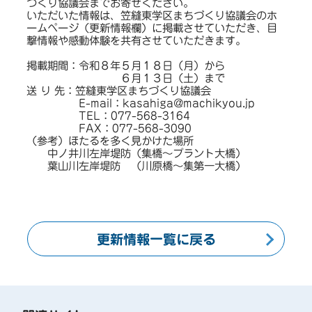
づくり協議会までお寄せください。
いただいた情報は、笠縫東学区まちづくり協議会のホ
ームページ（更新情報欄）に掲載させていただき、目
撃情報や感動体験を共有させていただきます。
掲載期間：令和８年５月１８日（月）から
６月１３日（土）まで
送 り 先：笠縫東学区まちづくり協議会
E-mail：kasahiga@machikyou.jp
TEL：077-568-3164
FAX：077-568-3090
（参考）ほたるを多く見かけた場所
中ノ井川左岸堤防（集橋～プラント大橋）
葉山川左岸堤防 （川原橋～集第一大橋）
更新情報一覧に戻る