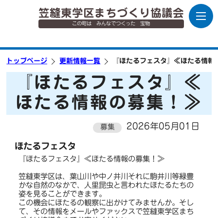
笠縫東学区まちづくり協議会
この町は みんなでつくった 宝物
トップページ
更新情報一覧
『ほたるフェスタ』≪ほたる情報
『ほたるフェスタ』≪
ほたる情報の募集！≫
2026年05月01日
募集
ほたるフェスタ
『ほたるフェスタ』≪ほたる情報の募集！≫
笠縫東学区は、葉山川や中ノ井川それに駒井川等緑豊
かな自然のなかで、人里昆虫と言われたほたるたちの
姿を見ることができます。
この機会にほたるの観察に出かけてみませんか。そし
て、その情報をメールやファックスで笠縫東学区まち