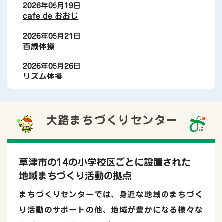
LINE公式アカウント始めました
2026年05月19日
cafe de おおじ
2026年05月21日
お知らせ
06月03日
百歳体操
リズム体操のご案内
2026年05月26日
リズム体操
お知らせ
09月21日
2026年05月27日
「運動の日」を設けました
かがやき学級開講式
大路まちづくりセンター
2026年05月28日
百歳体操
お知らせ
06月11日
健康器具を設置しました
草津市の14の小学校区ごとに設置された
地域まちづくり活動の拠点
お知らせ
06月06日
まちづくりセンターでは、身近な地域のまちづく
り活動のサポートの他、地域が豊かになる様々な
いきいき百歳体操を開催しています